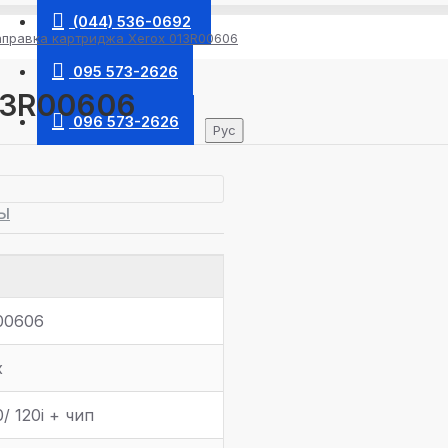
(044) 536-0692
аправка картриджа Xerox 013R00606
095 573-2626
13R00606
096 573-2626
Рус
Ы
00606
x
/ 120i + чип