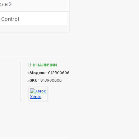
рный
c Control
В НАЛИЧИИ
Модель:
013R00606
SKU:
013R00606
Xerox