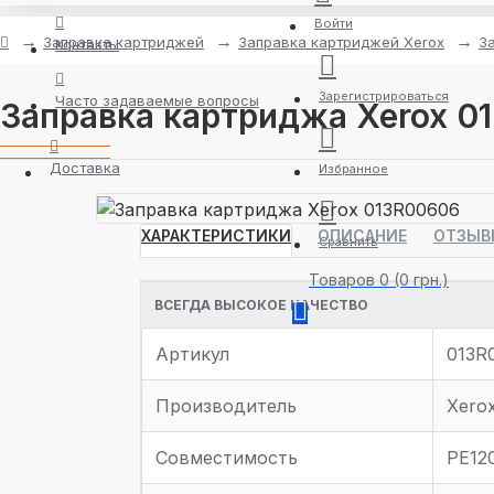
Войти
Заправка картриджей
Заправка картриджей Xerox
З
Контакты
Зарегистрироваться
Часто задаваемые вопросы
Заправка картриджа Xerox 0
Доставка
Избранное
ХАРАКТЕРИСТИКИ
ОПИСАНИЕ
ОТЗЫВ
Сравнить
Товаров 0 (0 грн.)
ВСЕГДА ВЫСОКОЕ КАЧЕСТВО
Артикул
013R
Производитель
Xero
Совместимость
PE120