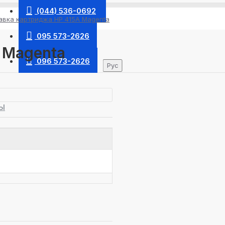
(044) 536-0692
авка картриджа HP 415A Magenta
095 573-2626
 Magenta
096 573-2626
Рус
Ы