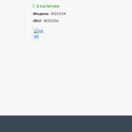
В НАЛИЧИИ
Модель:
W2033A
SKU:
W2033A
HP