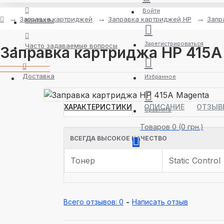
Войти
Заправка картриджей
Заправка картриджей HP
Запр
Контакты
Зарегистрироваться
Часто задаваемые вопросы
Заправка картриджа HP 415A
Доставка
Избранное
ХАРАКТЕРИСТИКИ
ОПИСАНИЕ
ОТЗЫВ
Сравнить
Товаров 0 (0 грн.)
ВСЕГДА ВЫСОКОЕ КАЧЕСТВО
Тонер
Static Control
Всего отзывов: 0
-
Написать отзыв