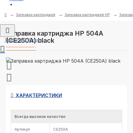
Регистрация
Заправка картриджей
Заправка картриджей HP
Заправк
Заправка картриджа HP 504A
(CE250A) black
Товаров 0 (0 грн.)
ХАРАКТЕРИСТИКИ
Всегда высокое качество
Артикул
CE250A