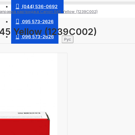
(044) 536-0692
аправка картриджа Canon 045 Yellow (1239C002)
095 573-2626
45 Yellow (1239C002)
096 573-2626
Рус