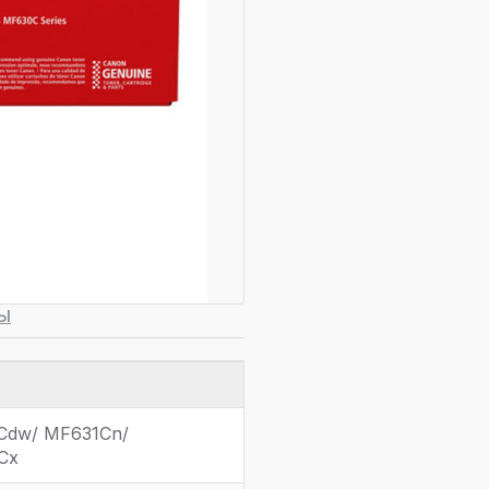
Ы
3Cdw/ MF631Cn/
Cx