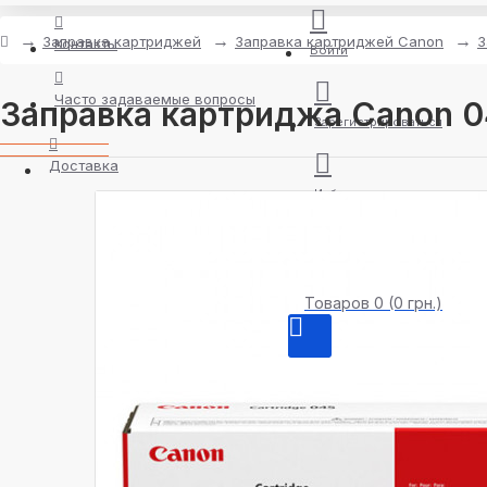
Заправка картриджей
Заправка картриджей Canon
З
Контакты
Войти
Часто задаваемые вопросы
Заправка картриджа Canon 0
Зарегистрироваться
Доставка
Избранное
Сравнить
Товаров 0 (0 грн.)