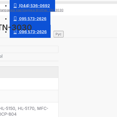
(044) 536-0692
Заправка картриджа Brother TN-3030
095 573-2626
 TN-3030
096 573-2626
Рус
Ы
HL-5150, HL-5170, MFC-
DCP-804