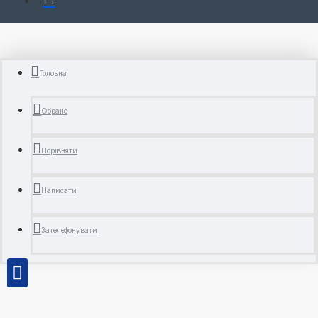
Головна
Обране
Порівняти
Написати
Зателефонувати