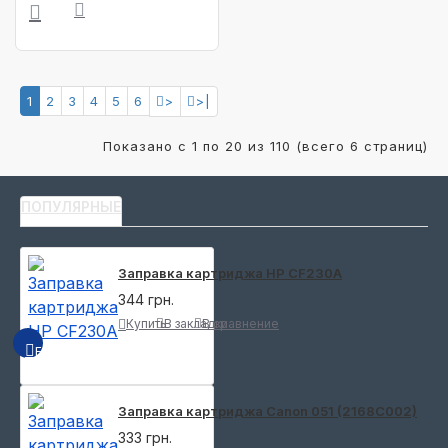
1
2
3
4
5
6
>
>|
Показано с 1 по 20 из 110 (всего 6 страниц)
ПОПУЛЯРНЫЕ
Заправка картриджа HP CF230A
344 грн.
Купить
В закладки
В сравнение
БЫСТРЫЙ ПРОСМОТР
Заправка картриджа Canon 051 (2168C002)
333 грн.